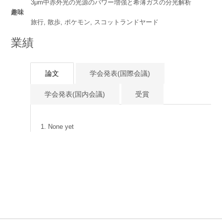
3μm中赤外光の光源のパワー増強と希薄ガスの分光解析
趣味
旅行, 散歩, ポケモン, スコットランドヤード
業績
論文
学会発表(国際会議)
学会発表(国内会議)
受賞
None yet