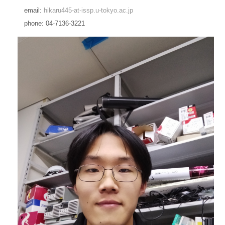
email:
hikaru445-at-issp.u-tokyo.ac.jp
phone: 04-7136-3221